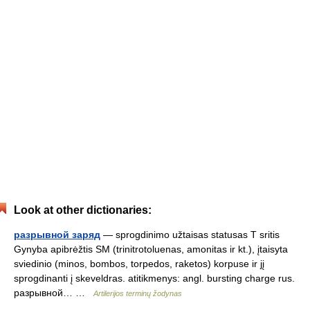
Look at other dictionaries:
разрывной заряд
— sprogdinimo užtaisas statusas T sritis
Gynyba apibrėžtis SM (trinitrotoluenas, amonitas ir kt.), įtaisyta
sviedinio (minos, bombos, torpedos, raketos) korpuse ir jį
sprogdinanti į skeveldras. atitikmenys: angl. bursting charge rus.
разрывной… …
Artilerijos terminų žodynas