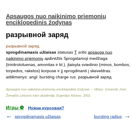
Apsaugos nuo naikinimo priemonių
enciklopedinis žodynas
разрывной заряд
разрывной заряд
sprogdinamasis
užtaisas
statusas
T
sritis
apsauga nuo
naikinimo priemonių
apibrėžtis
Sprogstamoji medžiaga
(trinitrotoluenas, amonitas ir kt.), įtaisyta sviedinio (minos, bombos,
torpedos, raketos) korpuse ir jį sprogdinanti į skeveldras.
atitikmenys
:
angl.
bursting charge
rus.
разрывной заряд
Apsaugos nuo naikinimo priemonių enciklopedinis žodynas. – Vilnius: Generolo Jono
Žemaičio Lietuvos karo akademija
.
Eugenijus Kisinas
.
2002
.
Игры ⚽
Нужна курсовая?
sprogdinamasis užtaisas
bursting radius