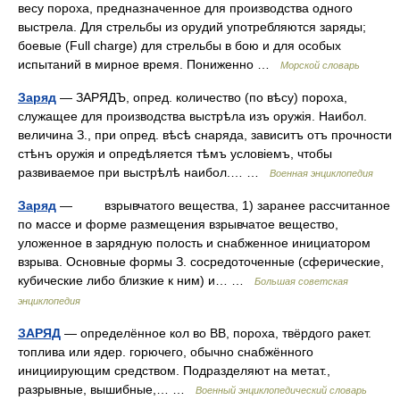
весу пороха, предназначенное для производства одного
выстрела. Для стрельбы из орудий употребляются заряды;
боевые (Full charge) для стрельбы в бою и для особых
испытаний в мирное время. Пониженно …
Морской словарь
Заряд
— ЗАРЯДЪ, опред. количество (по вѣсу) пороха,
служащее для производства выстрѣла изъ оружія. Наибол.
величина З., при опред. вѣсѣ снаряда, зависитъ отъ прочности
стѣнъ оружія и опредѣляется тѣмъ условіемъ, чтобы
развиваемое при выстрѣлѣ наибол.… …
Военная энциклопедия
Заряд
— взрывчатого вещества, 1) заранее рассчитанное
по массе и форме размещения взрывчатое вещество,
уложенное в зарядную полость и снабженное инициатором
взрыва. Основные формы З. сосредоточенные (сферические,
кубические либо близкие к ним) и… …
Большая советская
энциклопедия
ЗАРЯД
— определённое кол во ВВ, пороха, твёрдого ракет.
топлива или ядер. горючего, обычно снабжённого
инициирующим средством. Подразделяют на метат.,
разрывные, вышибные,… …
Военный энциклопедический словарь